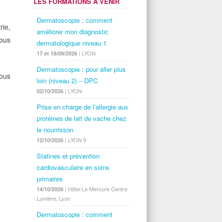
LES FORMATIONS À VENIR
Dermatoscopie : comment
rie,
améliorer mon diagnostic
sous
dermatologique niveau 1
| LYON
17 et 18/09/2026
Dermatoscopie : pour aller plus
vous
loin (niveau 2) – DPC
| LYON
02/10/2026
Prise en charge de l’allergie aux
protéines de lait de vache chez
le nourrisson
| LYON 9
12/10/2026
Statines et prévention
cardiovasculaire en soins
primaires
| Hôtel Le Mercure Centre
14/10/2026
Lumière, Lyon
Dermatoscopie : comment