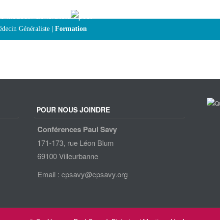
le Médecin Généraliste
édecin Généraliste |
Formation
POUR NOUS JOINDRE
Conférences Paul Savy
171-173, rue Léon Blum
69100 Villeurbanne
Email : cpsavy@cpsavy.org