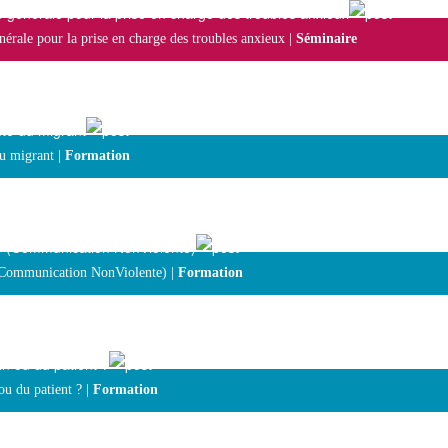
 générale pour la prise en charge des troubles anxieux
érale pour la prise en charge des troubles anxieux |
Séminaire
nté du migrant
du migrant |
Formation
NV (Communication NonViolente)
(Communication NonViolente) |
Formation
in ou du patient ?
ou du patient ? |
Formation