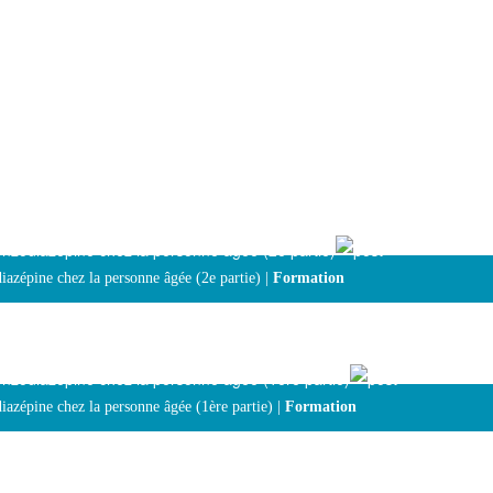
enzodiazépine chez la personne âgée (2e partie)
iazépine chez la personne âgée (2e partie) |
Formation
enzodiazépine chez la personne âgée (1ère partie)
iazépine chez la personne âgée (1ère partie) |
Formation