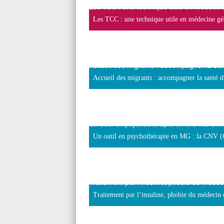
Les TCC : une technique utile en médecine
Les TCC : une technique utile en médecine gén
Accueil des migrants : accompagner la sa
Accueil des migrants : accompagner la santé 
Un outil en psychothérapie en MG : la C
Un outil en psychothérapie en MG : la CNV 
Traitement par l’insuline, phobie du médec
Traitement par l’insuline, phobie du médecin 