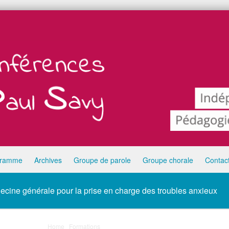
gramme
Archives
Groupe de parole
Groupe chorale
Contac
ecine générale pour la prise en charge des troubles anxieux
Home
/
Formations
/
Les TCC : une technique utile en médecine g