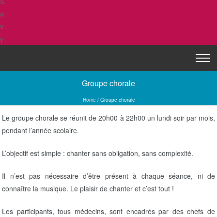
Skip to content
T
Menu
o
Groupe chorale
g
g
Home
/
Groupe chorale
l
Le groupe chorale se réunit de 20h00 à 22h00 un lundi soir par mois,
e
pendant l’année scolaire.
n
a
L’objectif est simple : chanter sans obligation, sans complexité.
v
i
Il n’est pas nécessaire d’être présent à chaque séance, ni de
g
connaître la musique. Le plaisir de chanter et c’est tout !
a
t
Les participants, tous médecins, sont encadrés par des chefs de