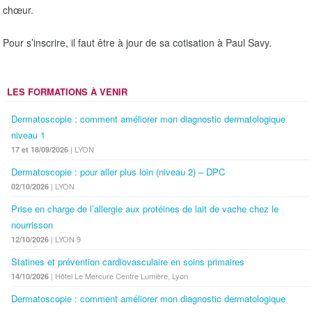
i
chœur.
o
n
Pour s’inscrire, il faut être à jour de sa cotisation à Paul Savy.
LES FORMATIONS À VENIR
Dermatoscopie : comment améliorer mon diagnostic dermatologique
niveau 1
| LYON
17 et 18/09/2026
Dermatoscopie : pour aller plus loin (niveau 2) – DPC
| LYON
02/10/2026
Prise en charge de l’allergie aux protéines de lait de vache chez le
nourrisson
| LYON 9
12/10/2026
Statines et prévention cardiovasculaire en soins primaires
| Hôtel Le Mercure Centre Lumière, Lyon
14/10/2026
Dermatoscopie : comment améliorer mon diagnostic dermatologique