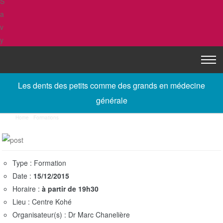
Skip to content
T
Menu
o
Les dents des petits comme des grands en médecine
g
g
générale
l
Home
/
Formations
/
Les dents des petits comme des grands en médecine générale
e
n
a
v
Type : Formation
i
Date :
15/12/2015
g
Horaire :
à partir de 19h30
a
Lieu : Centre Kohé
t
Organisateur(s) : Dr Marc Chanelière