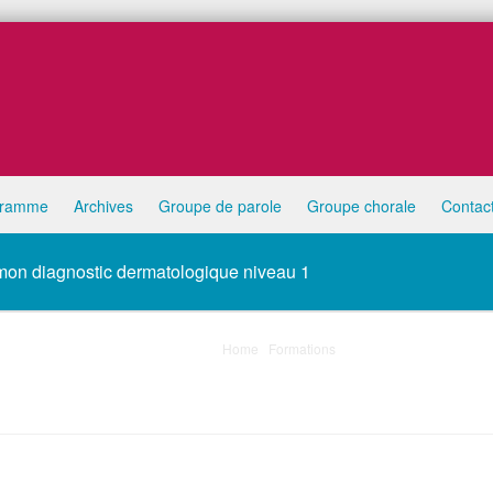
gramme
Archives
Groupe de parole
Groupe chorale
Contac
mon diagnostic dermatologique niveau 1
Home
/
Formations
/
Dermatoscopie : commen