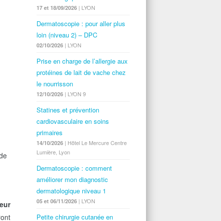
| LYON
17 et 18/09/2026
Dermatoscopie : pour aller plus
loin (niveau 2) – DPC
| LYON
02/10/2026
Prise en charge de l’allergie aux
protéines de lait de vache chez
le nourrisson
| LYON 9
12/10/2026
Statines et prévention
cardiovasculaire en soins
primaires
| Hôtel Le Mercure Centre
14/10/2026
Lumière, Lyon
 de
Dermatoscopie : comment
améliorer mon diagnostic
dermatologique niveau 1
| LYON
05 et 06/11/2026
leur
Petite chirurgie cutanée en
ront