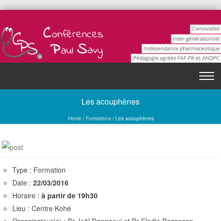
Skip to content
T
Menu
o
Les acouphènes
g
g
Home
/
Formations
/
Les acouphènes
l
e
n
a
Type : Formation
v
Date :
22/03/2016
i
Horaire :
à partir de 19h30
g
Lieu : Centre Kohé
a
Organisateur(s) : Dr Joël Dannaoui et Dr Elodie Bezanson