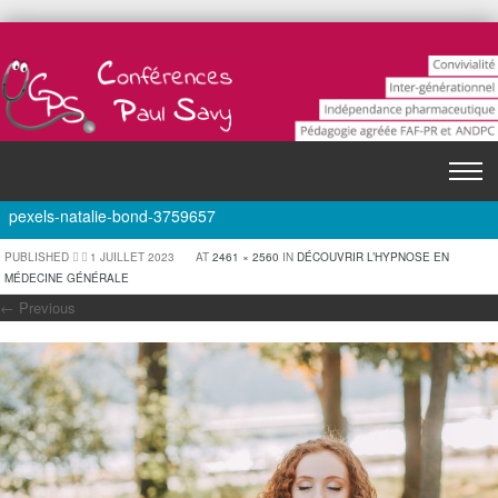
Skip to content
T
Menu
o
pexels-natalie-bond-3759657
g
g
PUBLISHED
1 JUILLET 2023
AT
2461 × 2560
IN
DÉCOUVRIR L’HYPNOSE EN
MÉDECINE GÉNÉRALE
l
← Previous
e
n
a
v
i
g
a