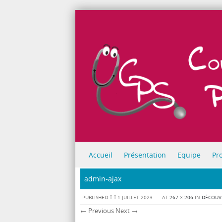
Skip to content
Accueil
Présentation
Equipe
Pr
Menu
admin-ajax
PUBLISHED
1 JUILLET 2023
AT
267 × 206
IN
DÉCOUV
← Previous
Next →