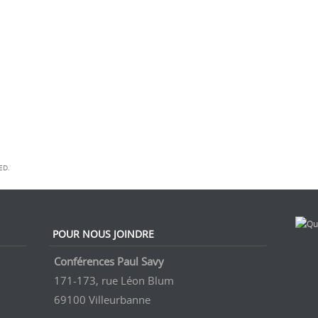
ED.
POUR NOUS JOINDRE
Conférences Paul Savy
171-173, rue Léon Blum
69100 Villeurbanne