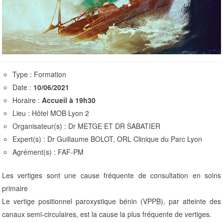
t
i
o
n
Type : Formation
Date :
10/06/2021
Horaire :
Accueil à 19h30
Lieu : Hôtel MOB Lyon 2
Organisateur(s) : Dr METGE ET DR SABATIER
Expert(s) : Dr Guillaume BOLOT, ORL Clinique du Parc Lyon
Agrément(s) : FAF-PM
Les vertiges sont une cause fréquente de consultation en soins
primaire
Le vertige positionnel paroxystique bénin (VPPB), par atteinte des
canaux semi-circulaires, est la cause la plus fréquente de vertiges.