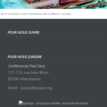
t
i
BOTH COMMENTS AND TRACKBACKS ARE CURRENTLY CLOSED.
o
n
POUR NOUS SUIVRE
POUR NOUS JOINDRE
Conférences Paul Savy
171-173, rue Léon Blum
69100 Villeurbanne
Email : cpsavy@cpsavy.org