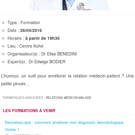
t
i
o
Type : Formation
n
Date :
26/04/2016
Horaire :
à partir de 19h30
Lieu : Centre Kohé
Organisateur(s) : Dr Elise BENEDINI
Expert(s) : Dr Edwige BODIER
L’humour, un outil pour améliorer la relation médecin-patient ? Une
petite pincée…
THÉMATIQUES ASSOCIÉES :
RELATIONS MÉDECIN-MALADE
LES FORMATIONS À VENIR
Dermatoscopie : comment améliorer mon diagnostic dermatologique
niveau 1