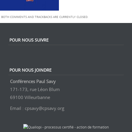
t
i
BOTH COMMENTS AND TRACKBACKS ARE CURRENTLY CLOSED.
o
n
POUR NOUS SUIVRE
POUR NOUS JOINDRE
Conférences Paul Savy
171-173, rue Léon Blum
69100 Villeurbanne
Email : cpsavy@cpsavy.org