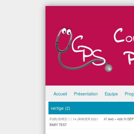
Skip to content
Accueil
Présentation
Equipe
Pro
Menu
vertige (2)
PUBLISHED
14 JANVIER 2021
AT
640 × 426
IN
DÉP
BABY TEST