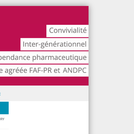
t
ORY